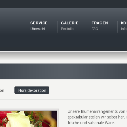
SERVICE
GALERIE
FRAGEN
KO
Übersicht
Portfolio
FAQ
Info
ion
Floraldekoration
Unsere Blumenarrangements von üp
spektakulär stellen wir selbst her.
frische und saisonale Ware.