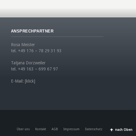
ANSPRECHPARTNER
Rosa Meister
tel. +49 176 – 78 29 31 93
Tatjana Dorzweiler
tel. +49 163 – 699 67 97
E-Mail:
[klick]
Über uns
Kontakt
AGB
Impressum
Datenschutz
nach Oben