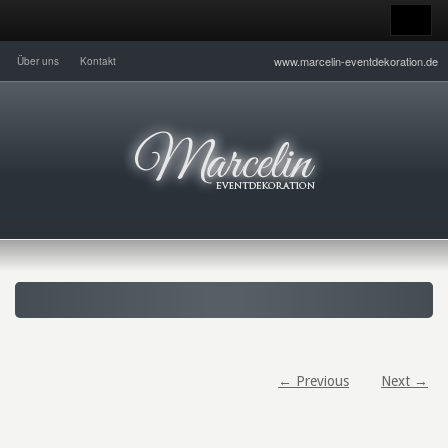
www.marcelin-eventdekoration.de
Über uns
Kontakt
← Previous
Next →