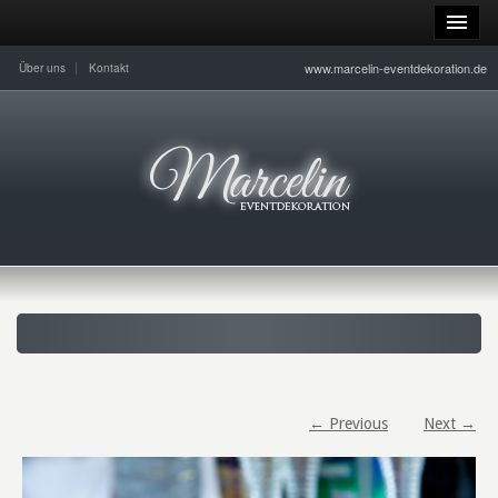
www.marcelin-eventdekoration.de
Über uns
Kontakt
← Previous
Next →