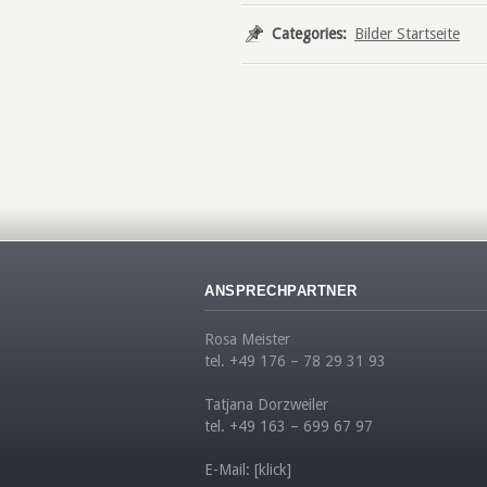
Categories:
Bilder Startseite
ANSPRECHPARTNER
Rosa Meister
tel. +49 176 – 78 29 31 93
Tatjana Dorzweiler
tel. +49 163 – 699 67 97
E-Mail:
[klick]