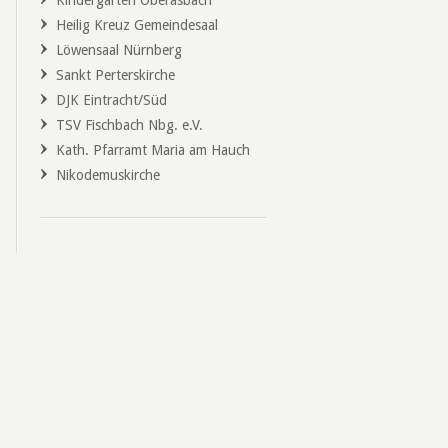
Kindergarten Oberasbach
Heilig Kreuz Gemeindesaal
Löwensaal Nürnberg
Sankt Perterskirche
DJK Eintracht/Süd
TSV Fischbach Nbg. e.V.
Kath. Pfarramt Maria am Hauch
Nikodemuskirche