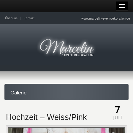
www.marcelin-eventdekoration.de
Über uns
Kontakt
Galerie
7
Hochzeit – Weiss/Pink
JULI